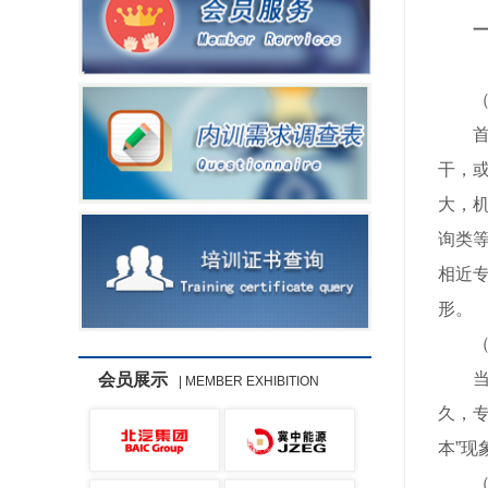
干，
大，
询类
相近
形。
会员展示
| MEMBER EXHIBITION
久，
本”