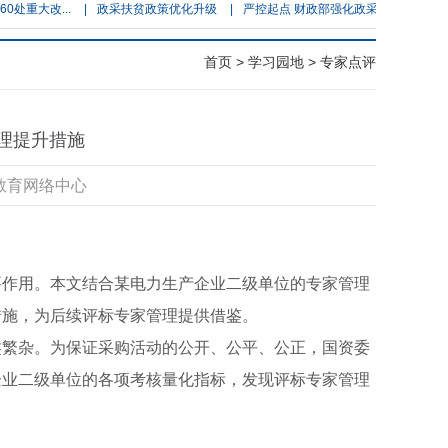
改...
|
政采扶贫政策优化升级
|
严控起点 财政部强化政采需求管理
|
人民
首页
>
学习园地
> 专家点评
理提升措施
培教育网络中心
要作用。本文结合某电力生产企业二级单位的专家管理
措施，为后续评标专家管理提供借鉴。
类繁杂。为保证采购活动的公开、公平、公正，国资委
企业二级单位的各项考核量化指标，发现评标专家管理