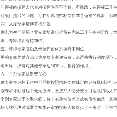
参与评标的招标人代表对招标内容不了解、不熟悉，在评标工作
家对项目提出的问题，存在所说与招标文件本意偏差的现象，影
（四）入库专家培训有待加强
个别电力生产基层企业专家培训仅停留在完成工作任务的阶段，
检查，专家培训有待加强。
（五）评标专家激励及考核评价体系执行不到位
通用的专家奖励方式仅为发放专家评审费，未严格执行制度规范
清退出库，没有对其他专家起到警示、教育的作用。
（六）个别专家缺乏责任心
个别专家在评标工作中不严格按照招标文件规定的评分规则进行
个别专家评标过程中毫无原则，直接打人情分或盲目地以招标人
；个别专家过于吹毛求疵，将非实质性偏差当成实质性偏差，且
投标人被否决时或通过初步评审的投标人数量少于三家时，不担