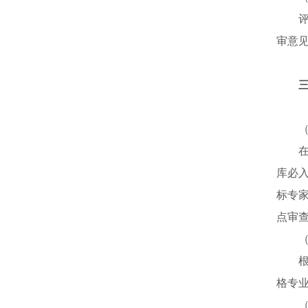
审意
库必
标专
点审
格专