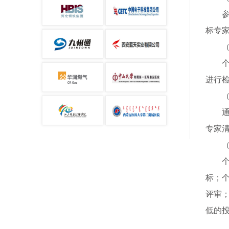
标专
进行
专家
标；
评审
低的