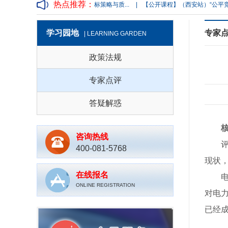
热点推荐：
【公开课程】2024年实战控标策略与质...
|
【公开课程】（西安站）“公平竞争审...
学习园地
专家
| LEARNING GARDEN
政策法规
专家点评
答疑解惑
咨询热线
400-081-5768
现状
在线报名
ONLINE REGISTRATION
对电
已经