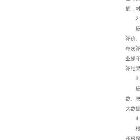
醒，
评价
每次
业操
评结
数、
大数
积极